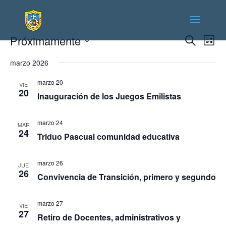
Naveg
Na
Próximamente
Buscar
Lista
de
de
Seleccionar
vis
marzo 2026
búsqu
fecha.
de
y
Ev
marzo 20
VIE
vistas
20
Inauguración de los Juegos Emilistas
de
Event
marzo 24
MAR
24
Triduo Pascual comunidad educativa
marzo 26
JUE
26
Convivencia de Transición, primero y segundo
marzo 27
VIE
27
Retiro de Docentes, administrativos y