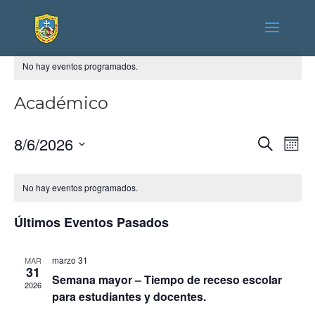
No hay eventos programados.
Académico
Naveg
Na
8/6/2026
Buscar
Mes
de
de
Seleccionar
vis
búsqu
fecha.
de
No hay eventos programados.
y
Ev
vistas
Últimos Eventos Pasados
de
Event
marzo 31
MAR
31
Semana mayor – Tiempo de receso escolar
2026
para estudiantes y docentes.